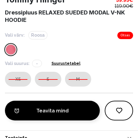
59.95
€
119.90
€
Dressipluus RELAXED SUEDED MODAL V-NK
HOODIE
Vali värv:
Roosa
Otsas
Vali suurus:
-
Suurustetabel
XS
S
M
Teavita mind