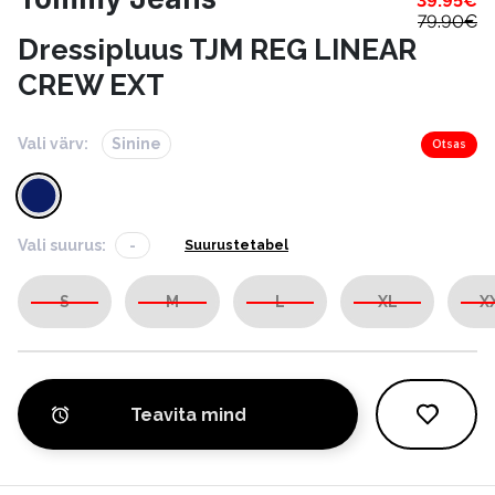
39.95
€
79.90
€
Dressipluus TJM REG LINEAR
CREW EXT
Vali värv:
Sinine
Otsas
Vali suurus:
-
Suurustetabel
S
M
L
XL
X
Teavita mind