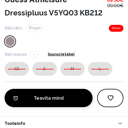
69.30
€
99.00
€
Dressipluus V5YQ03 KB212
Vali värv:
Pruun
Otsas
Vali suurus:
-
Suurustetabel
XS
S
M
L
Teavita mind
Tooteinfo