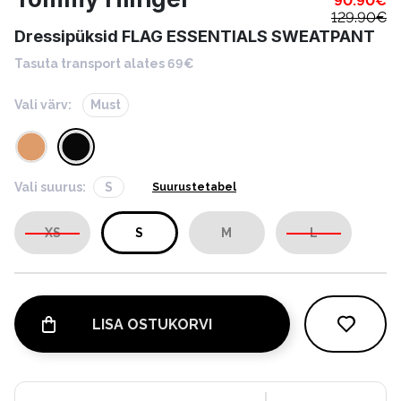
90.90
€
129.90
€
Dressipüksid FLAG ESSENTIALS SWEATPANT
Tasuta transport alates 69€
Vali värv:
Must
Vali suurus:
S
Suurustetabel
XS
S
M
L
LISA OSTUKORVI