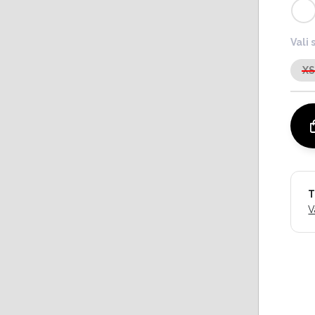
Vali 
X
T
V