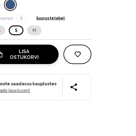
suurus:
S
Suurustetabel
S
S
M
LISA
OSTUKORVI
oote saadavus kauplustes
aata kaupluseid