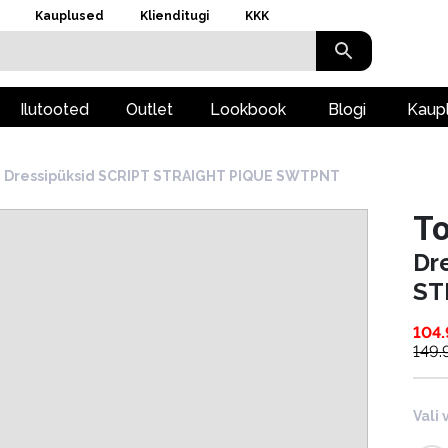
Kauplused
Klienditugi
KKK
Ilutooted
Outlet
Lookbook
Blogi
Kaup
Dressipüksid SCRIPT STRAIGHT PIQUE SWTPNT
To
Dr
ST
104
149.
Vali 