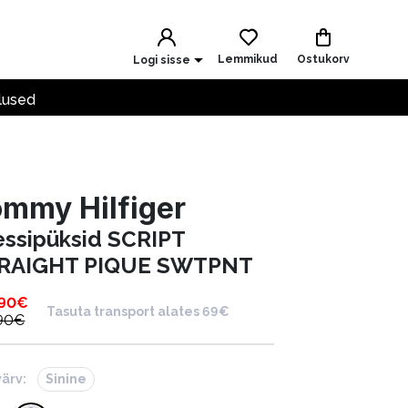
Lemmikud
Ostukorv
Logi sisse
lused
mmy Hilfiger
essipüksid SCRIPT
RAIGHT PIQUE SWTPNT
.90
€
Tasuta transport alates 69€
90
€
värv:
Sinine