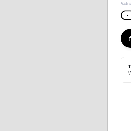
Vali 
-
T
V