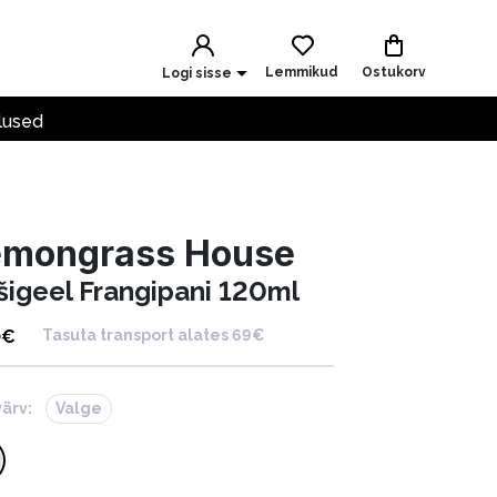
Lemmikud
Ostukorv
Logi sisse
lused
emongrass House
šigeel Frangipani 120ml
0
€
Tasuta transport alates 69€
värv:
Valge