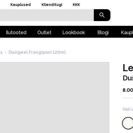
Kauplused
Klienditugi
KKK
Ilutooted
Outlet
Lookbook
Blogi
Kaup
s
›
Dušigeel Frangipani 120ml
L
Du
8.0
Vali 