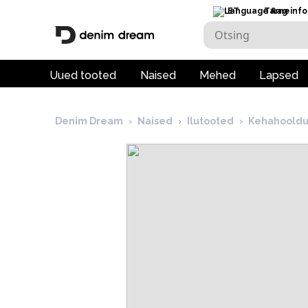
ET
Tarneinfo
Uued tooted
Naised
Mehed
Lapsed
Denim Dream
›
Naised
›
Ilutooted
›
Kehahooldu