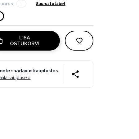
suurus:
-
Suurustetabel
LISA
OSTUKORVI
oote saadavus kauplustes
aata kaupluseid