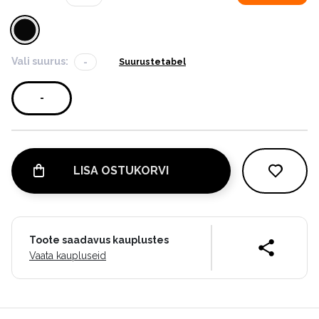
Vali suurus:
-
Suurustetabel
-
LISA OSTUKORVI
Toote saadavus kauplustes
Vaata kaupluseid