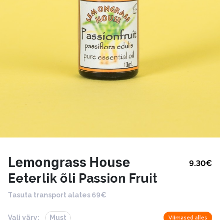
Lemongrass House
9.30
€
Eeterlik õli Passion Fruit
Tasuta transport alates 69€
Vali värv:
Must
Viimased alles