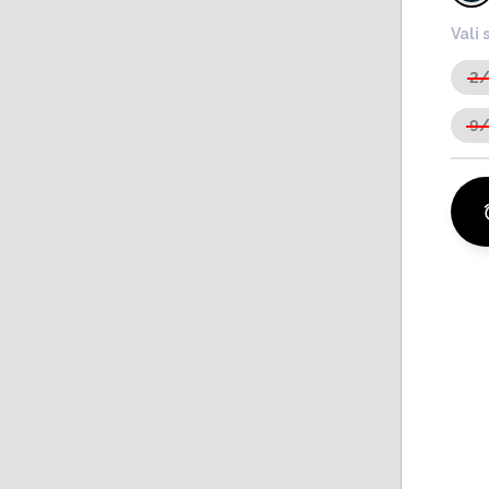
Vali 
2
9