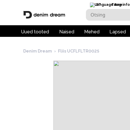
ET
Tarneinfo
Uued tooted
Naised
Mehed
Lapsed
Denim Dream
›
Fliis UCFLFLTR0025