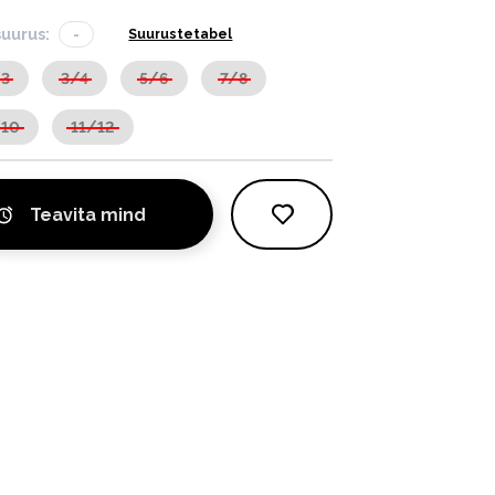
suurus:
-
Suurustetabel
/3
3/4
5/6
7/8
/10
11/12
Teavita mind