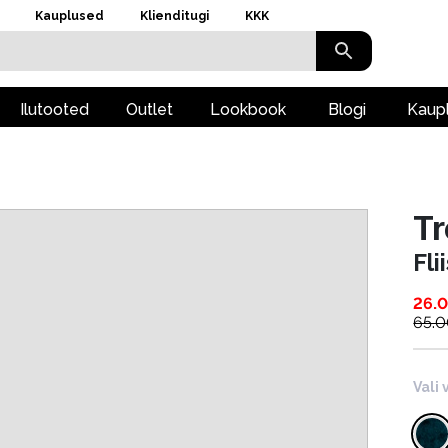
Kauplused
Klienditugi
KKK
Ilutooted
Outlet
Lookbook
Blogi
Kaup
T
Fl
26.
65.
Vali 