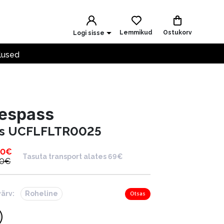
Lemmikud
Ostukorv
Logi sisse
lused
respass
iis UCFLFLTR0025
00
€
Tasuta transport alates 69€
00
€
värv:
Roheline
Otsas