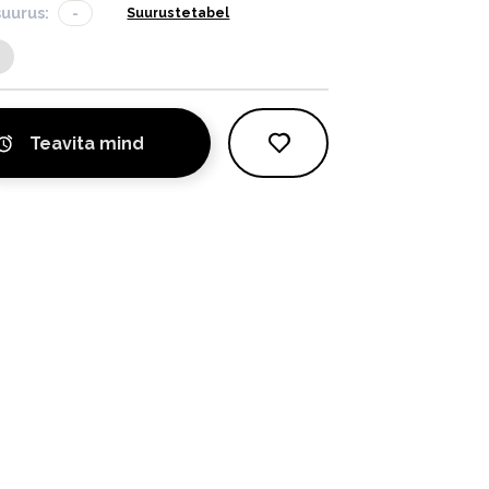
suurus:
-
Suurustetabel
Teavita mind