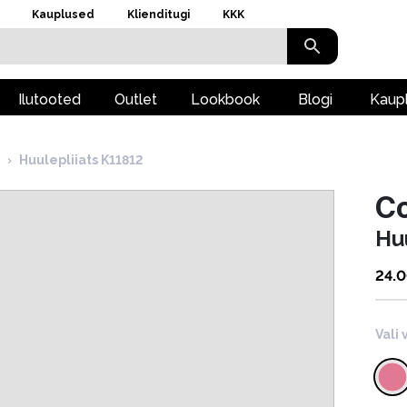
Kauplused
Klienditugi
KKK
Ilutooted
Outlet
Lookbook
Blogi
Kaup
›
Huulepliiats K11812
Co
Hu
24.
Vali 