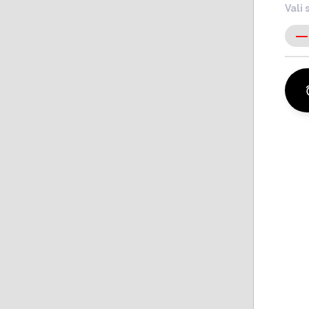
Vali 
-