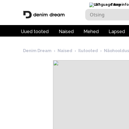
ET
Tarneinfo
Uued tooted
Naised
Mehed
Lapsed
Denim Dream
›
Naised
›
Ilutooted
›
Näohooldus