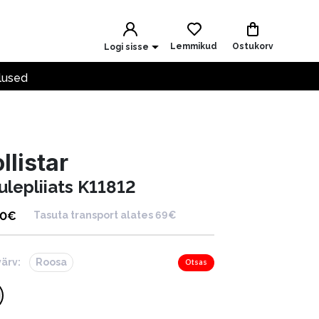
Lemmikud
Ostukorv
Logi sisse
lused
llistar
ulepliiats K11812
00
€
Tasuta transport alates 69€
värv:
Roosa
Otsas