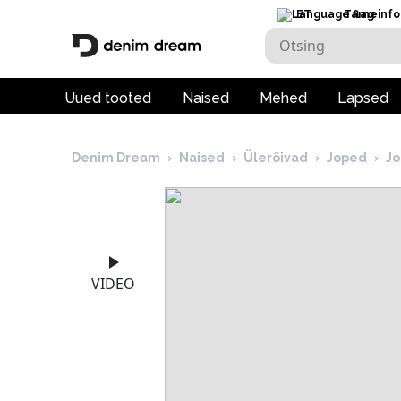
ET
Tarneinfo
Uued tooted
Naised
Mehed
Lapsed
Denim Dream
›
Naised
›
Ülerõivad
›
Joped
›
Jo
VIDEO