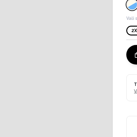
Vali 
2
T
V