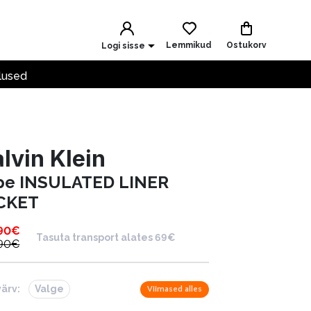
Lemmikud
Ostukorv
Logi sisse
lused
lvin Klein
pe INSULATED LINER
CKET
90
€
Tasuta transport alates 69€
90
€
värv:
Valge
Viimased alles