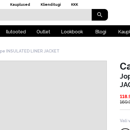
Kauplused
Klienditugi
KKK
Ilutooted
Outlet
Lookbook
Blogi
Kaup
pe INSULATED LINER JACKET
Ca
Jo
JA
118.
169.
Vali 