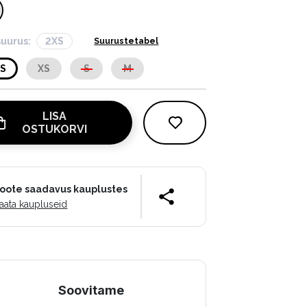
suurus:
2XS
Suurustetabel
XS
XS
S
M
LISA
OSTUKORVI
oote saadavus kauplustes
aata kaupluseid
Soovitame