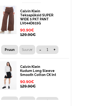
Calvin Klein
Teksapüksid SUPER
WIDE 5 PKT PANT
LV044D615G
90.90
€
129.90
€
-
+
Suurus
Pruun
Calvin Klein
Kudum Long Sleeve
Smooth Cotton CK Int
90.90
€
129.90
€
-
+
Suurus
Beež