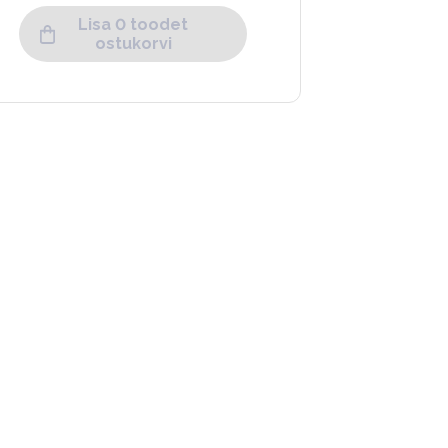
Lisa 0 toodet
ostukorvi
Calvin Klein
Müts CK PATCH BOUCLE
BEANIE LV04D8065G
34.90
€
49.90
€
-
+
Suurus
Must