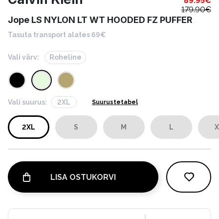
89.95
€
179.90
€
Jope LS NYLON LT WT HOODED FZ PUFFER
Tasuta transport alates 69€
Vali värv:
Roheline
Vali suurus:
2XL
Suurustetabel
2XL
S
M
L
X
LISA OSTUKORVI