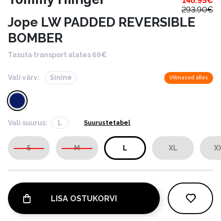
146.95
€
293.90
€
Jope LW PADDED REVERSIBLE
BOMBER
Tasuta transport alates 69€
Vali värv:
Sinine
Viimased alles
Vali suurus:
L
Suurustetabel
S
M
L
XL
X
LISA OSTUKORVI