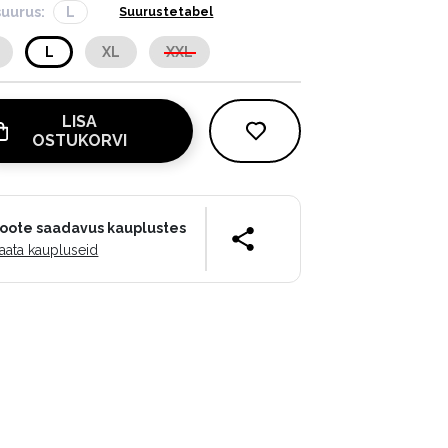
suurus:
L
Suurustetabel
L
XL
XXL
LISA
OSTUKORVI
oote saadavus kauplustes
aata kaupluseid