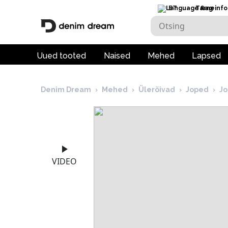
ET
Tarneinfo
Uued tooted
Naised
Mehed
Lapsed
Denim Dream
›
Mehed
›
Ülerõivad
›
Joped
›
J
VIDEO