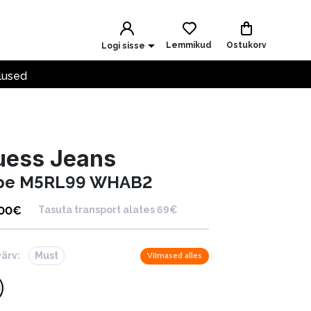
Lemmikud
Ostukorv
Logi sisse
lused
uess Jeans
pe M5RL99 WHAB2
.00
€
Tasuta transport alates 69€
värv:
Must
Viimased alles