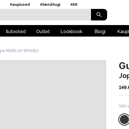
Kauplused
Klienditugi
KKK
Ilutooted
Outlet
Lookbook
Blogi
Kaup
ope M5RL99 WHAB2
G
Jo
149
Vali 