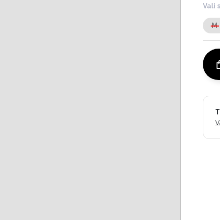
Vali 
M
T
V