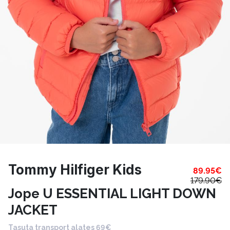
Tommy Hilfiger Kids
89.95
€
179.90
€
Jope U ESSENTIAL LIGHT DOWN
JACKET
Tasuta transport alates 69€