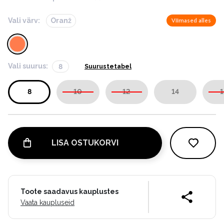
Vali värv:
Oranž
Viimased alles
Vali suurus:
8
Suurustetabel
8
10
12
14
1
LISA OSTUKORVI
Toote saadavus kauplustes
Vaata kaupluseid