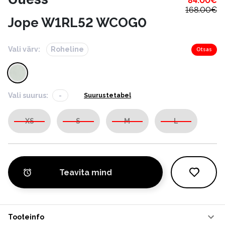
84.00
€
168.00
€
Jope W1RL52 WCOG0
Vali värv:
Roheline
Otsas
Vali suurus:
-
Suurustetabel
XS
S
M
L
Teavita mind
Tooteinfo