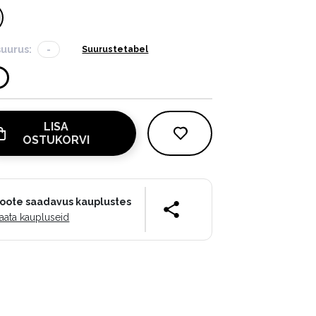
suurus:
-
Suurustetabel
LISA
OSTUKORVI
oote saadavus kauplustes
aata kaupluseid