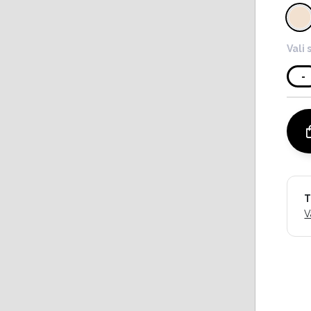
Vali 
-
T
V