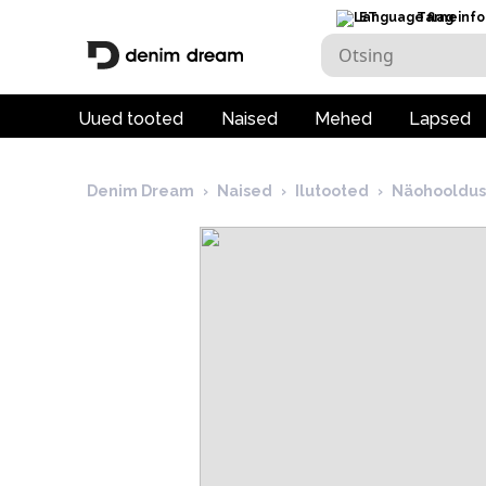
ET
Tarneinfo
Uued tooted
Naised
Mehed
Lapsed
Denim Dream
›
Naised
›
Ilutooted
›
Näohooldus