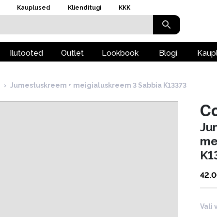
Kauplused
Klienditugi
KKK
Ilutooted
Outlet
Lookbook
Blogi
Kaup
›
Jumestuskreem + meigialuskreem 3 Sabbia K13373
Co
Ju
me
K1
42.
Vali 