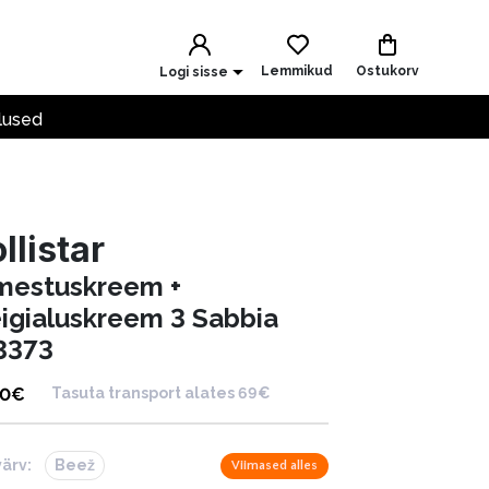
Lemmikud
Ostukorv
Logi sisse
lused
llistar
mestuskreem +
igialuskreem 3 Sabbia
3373
00
€
Tasuta transport alates 69€
värv:
Beež
Viimased alles