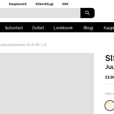
Kauplused
Klienditugi
KKK
Ilutooted
Outlet
Lookbook
Blogi
Kaup
uukseklamber SLA-39-1-K
S
Ju
13.9
Vali 