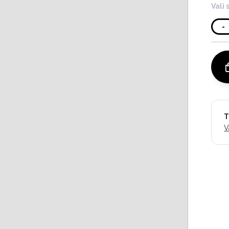
Vali 
-
T
V