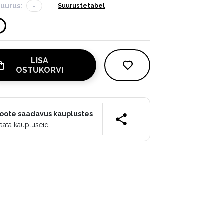
suurus:
-
Suurustetabel
LISA
OSTUKORVI
oote saadavus kauplustes
aata kaupluseid