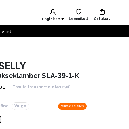
Lemmikud
Ostukorv
Logi sisse
lused
ISELLY
ukseklamber SLA-39-1-K
0
€
Tasuta transport alates 69€
värv:
Valge
Viimased alles