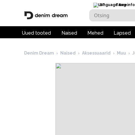
ET
Tarneinfo
Uued tooted
Naised
Mehed
Lapsed
Denim Dream
›
Naised
›
Aksessuaarid
›
Muu
›
J