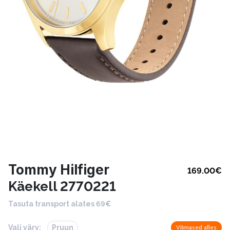
Tommy Hilfiger
169.00
€
Käekell 2770221
Tasuta transport alates 69€
Vali värv:
Pruun
Viimased alles