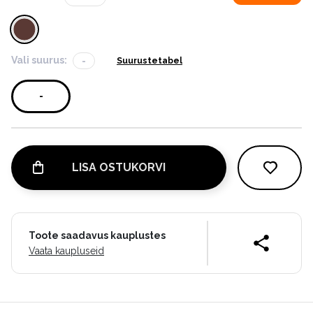
Vali suurus:
-
Suurustetabel
-
LISA OSTUKORVI
Toote saadavus kauplustes
Vaata kaupluseid