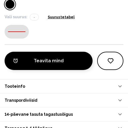
Vali suurus:
-
Suurustetabel
-
Teavita mind
Tooteinfo
Transpordiviisid
14-päevane tasuta tagastusõigus