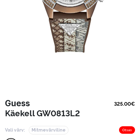
Guess
325.00
€
Käekell GW0813L2
Vali värv:
Mitmevärviline
Otsas