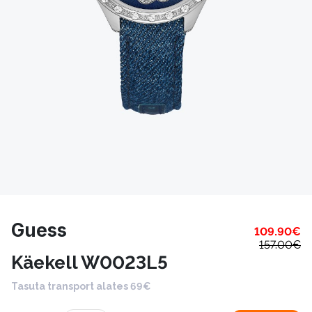
Guess
109.90
€
157.00
€
Käekell W0023L5
Tasuta transport alates 69€