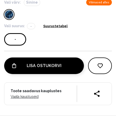
Vali värv:
Sinine
Viimased alles
Vali suurus:
-
Suurustetabel
-
LISA OSTUKORVI
Toote saadavus kauplustes
Vaata kaupluseid