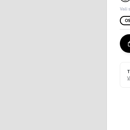
Vali 
O
T
V