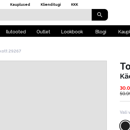
Kauplused
Klienditugi
KKK
Ilutooted
Outlet
Lookbook
Blogi
Kaup
kott 29267
To
Kä
30.
59.9
Vali 