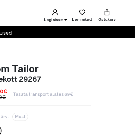
Lemmikud
Ostukorv
Logi sisse
lused
m Tailor
ekott 29267
00
€
Tasuta transport alates 69€
9
€
värv:
Must