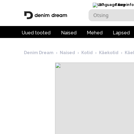
ET
Tarneinfo
Uued tooted
Naised
Mehed
Lapsed
Denim Dream
›
Naised
›
Kotid
›
Käekotid
›
Käe