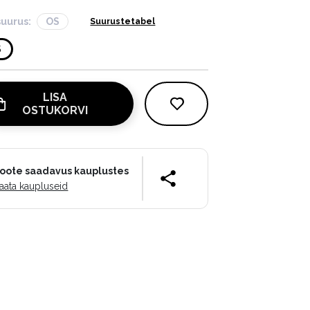
suurus:
OS
Suurustetabel
S
LISA
OSTUKORVI
oote saadavus kauplustes
aata kaupluseid