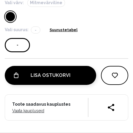
Vali värv:
Mitmevärviline
Vali suurus:
-
Suurustetabel
-
LISA OSTUKORVI
Toote saadavus kauplustes
Vaata kaupluseid