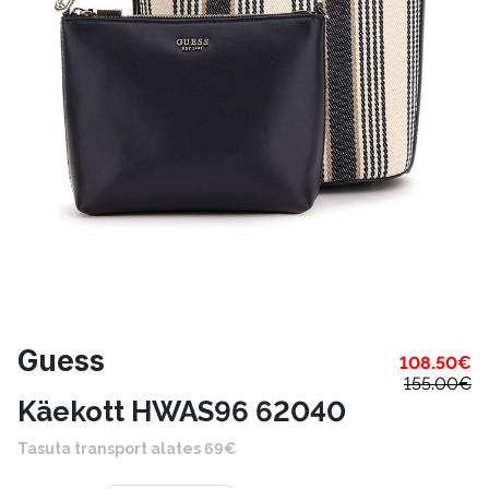
Guess
108.50
€
155.00
€
Käekott HWAS96 62040
Tasuta transport alates 69€