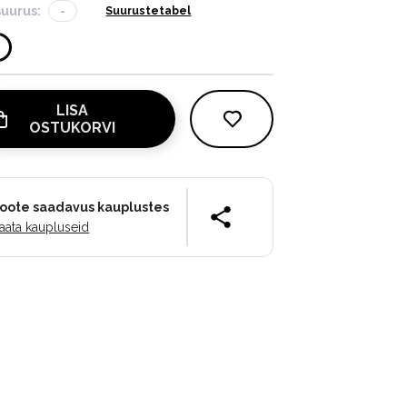
suurus:
-
Suurustetabel
LISA
OSTUKORVI
oote saadavus kauplustes
aata kaupluseid