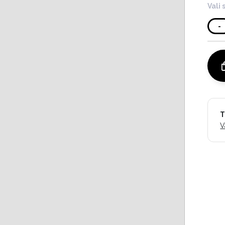
Vali 
-
T
V