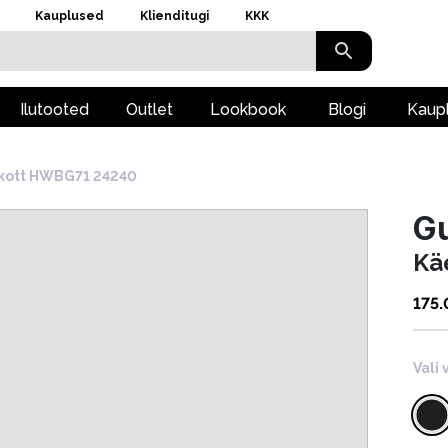
Kauplused
Klienditugi
KKK
Ilutooted
Outlet
Lookbook
Blogi
Kaup
kott HWBG71 24240
G
Kä
175
Vali 