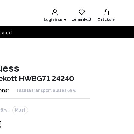
Lemmikud
Ostukorv
Logi sisse
lused
uess
ekott HWBG71 24240
.00
€
Tasuta transport alates 69€
värv:
Must