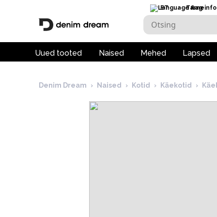
ET
Tarneinfo
Uued tooted
Naised
Mehed
Lapsed
Denim Dream
›
Naised
›
Kotid
›
Käekotid
›
Käe