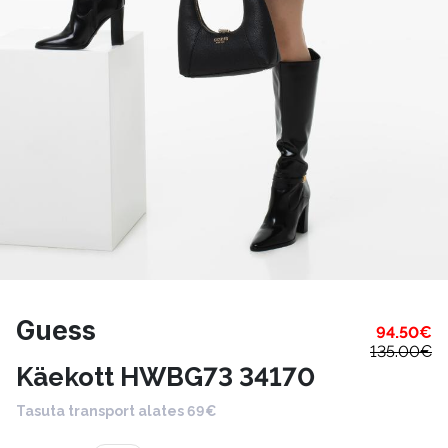
Guess
94.50
€
135.00
€
Käekott HWBG73 34170
Tasuta transport alates 69€