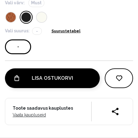
Vali värv:
Must
Vali suurus:
-
Suurustetabel
-
LISA OSTUKORVI
Toote saadavus kauplustes
Vaata kaupluseid