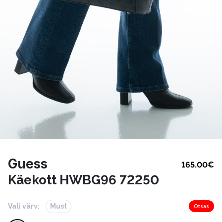
Guess
165.00
€
Käekott HWBG96 72250
Vali värv:
Must
Otsas