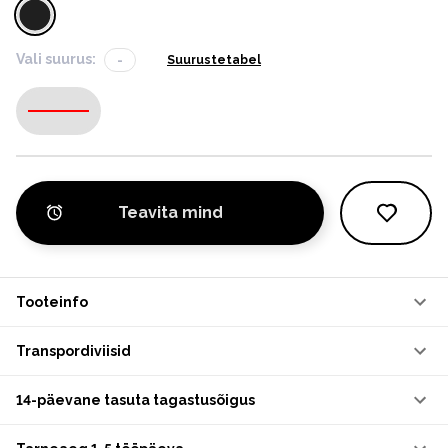
Vali suurus:
-
Suurustetabel
-
Teavita mind
Tooteinfo
Transpordiviisid
14-päevane tasuta tagastusõigus