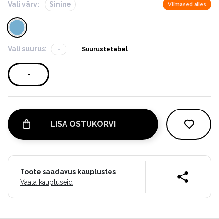
Vali värv:
Sinine
Viimased alles
Vali suurus:
-
Suurustetabel
-
LISA OSTUKORVI
Toote saadavus kauplustes
Vaata kaupluseid