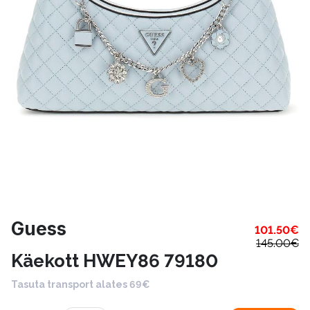
Guess
101.50
€
145.00
€
Käekott HWEY86 79180
Tasuta transport alates 69€