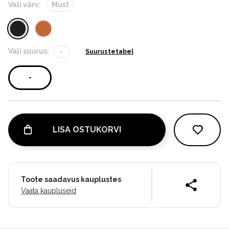
Vali värv:
Must
Vali suurus:
-
Suurustetabel
-
LISA OSTUKORVI
Toote saadavus kauplustes
Vaata kaupluseid