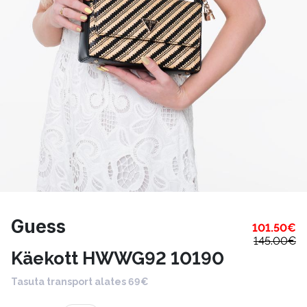
Guess
101.50
€
145.00
€
Käekott HWWG92 10190
Tasuta transport alates 69€