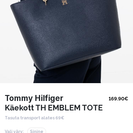
Tommy Hilfiger
169.90
€
Käekott TH EMBLEM TOTE
Tasuta transport alates 69€
Vali värv:
Sinine