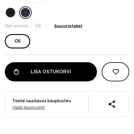
Vali suurus:
OS
Suurustetabel
OS
LISA OSTUKORVI
Toote saadavus kauplustes
Vaata kaupluseid