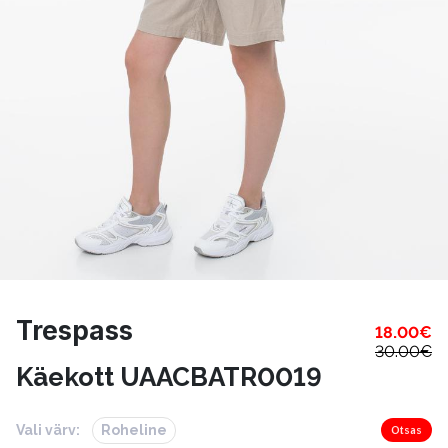
Trespass
18.00
€
30.00
€
Käekott UAACBATR0019
Vali värv:
Roheline
Otsas