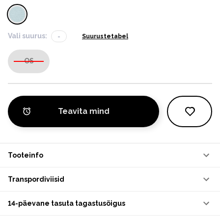
Vali suurus:
-
Suurustetabel
OS
Teavita mind
Tooteinfo
Transpordiviisid
14-päevane tasuta tagastusõigus