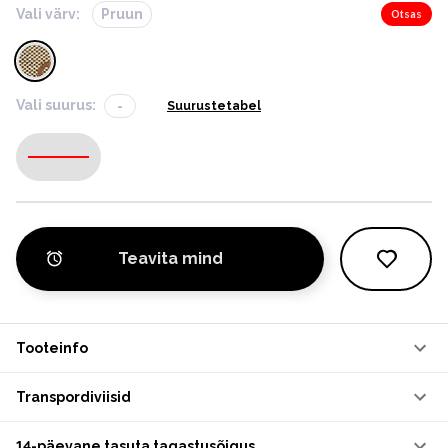
Vali värv:
Pruun
Otsas
Vali suurus:
-
Suurustetabel
-
Teavita mind
Tooteinfo
Transpordiviisid
14-päevane tasuta tagastusõigus