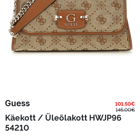
Guess
101.50
€
145.00
€
Käekott / Üleõlakott HWJP96
54210