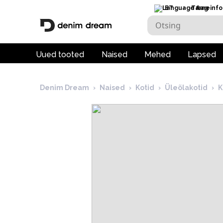
ET
Tarneinfo
Uued tooted
Naised
Mehed
Lapsed
Denim Dream
›
Naised
›
Kotid
›
Üleõlakotid
›
K