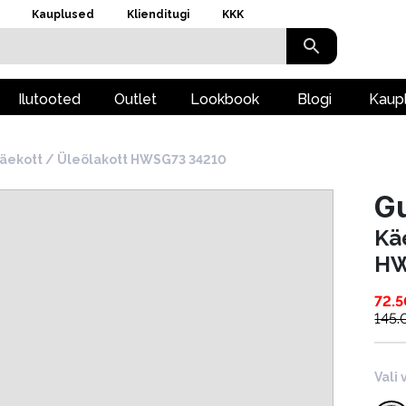
Kauplused
Klienditugi
KKK
Ilutooted
Outlet
Lookbook
Blogi
Kaup
äekott / Üleõlakott HWSG73 34210
G
Kä
HW
72.5
145.
Vali 