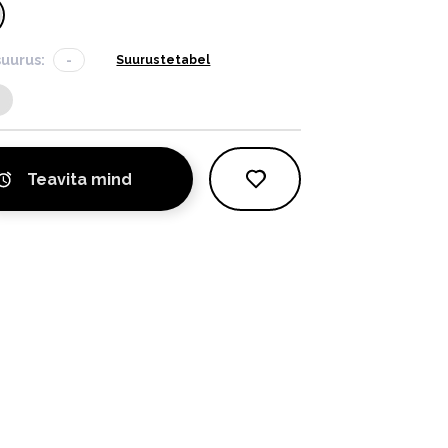
suurus:
-
Suurustetabel
Teavita mind