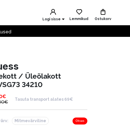
Lemmikud
Ostukorv
Logi sisse
lused
uess
ekott / Üleõlakott
SG73 34210
0
€
Tasuta transport alates 69€
00
€
värv:
Mitmevärviline
Otsas