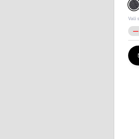
Vali 
-