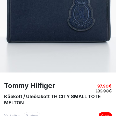
Tommy Hilfiger
97.90
€
139.90
€
Käekott / Üleõlakott TH CITY SMALL TOTE
MELTON
Vali värv:
Sinine
Otsas