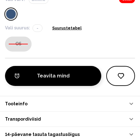
Vali suurus:
-
Suurustetabel
OS
Teavita mind
Tooteinfo
Transpordiviisid
14-päevane tasuta tagastusõigus