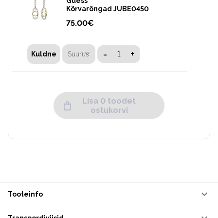
Guess
Kõrvarõngad JUBE0450
75.00
€
-
+
Suurus
Kuldne
Tommy Hilfiger
Üleõlakott TH HER MED
Lisa 0 toodet
CROSSOVER
ostukorvi
79.95
€
159.90
€
-
+
Suurus
Valge
Tooteinfo
Guess
Kõrvarõngad JUBE0454