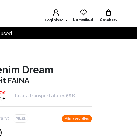
Lemmikud
Ostukorv
Logi sisse
lused
enim Dream
eit FAINA
30
€
Tasuta transport alates 69€
00
€
värv:
Must
Viimased alles