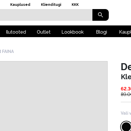
Kauplused
Klienditugi
KKK
Ilutooted
Outlet
Lookbook
Blogi
Kaup
t FAINA
D
Kl
62.
89.
Vali 