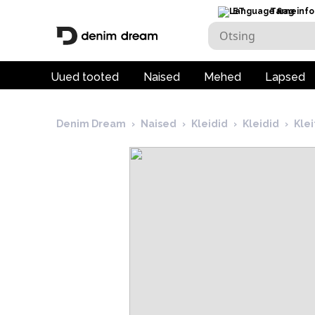
ET
Tarneinfo
Uued tooted
Naised
Mehed
Lapsed
Denim Dream
›
Naised
›
Kleidid
›
Kleidid
›
Klei