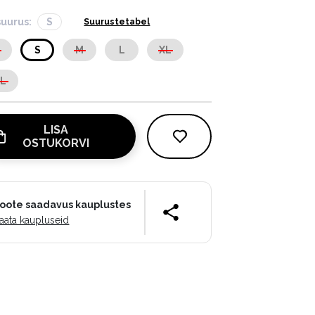
suurus:
S
Suurustetabel
S
S
M
L
XL
XL
LISA
OSTUKORVI
oote saadavus kauplustes
aata kaupluseid