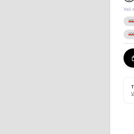
Vali 
X
X
T
V