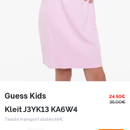
Guess Kids
24.50
€
35.00
€
Kleit J3YK13 KA6W4
Tasuta transport alates 69€