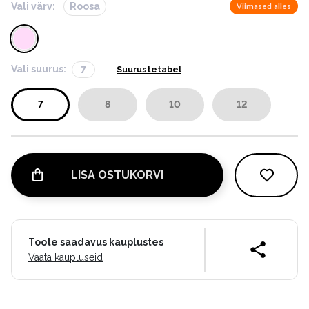
Vali värv:
Roosa
Viimased alles
Vali suurus:
7
Suurustetabel
7
8
10
12
LISA OSTUKORVI
Toote saadavus kauplustes
Vaata kaupluseid