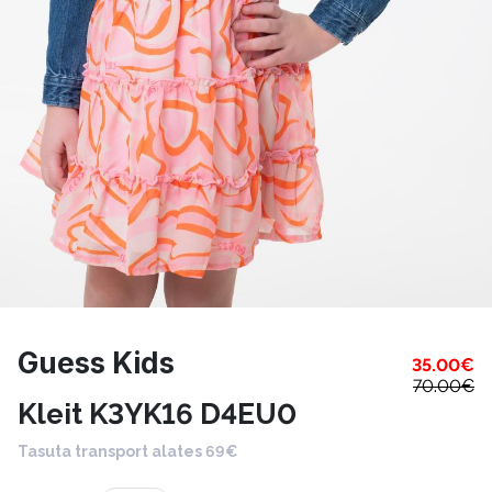
Guess Kids
35.00
€
70.00
€
Kleit K3YK16 D4EU0
Tasuta transport alates 69€