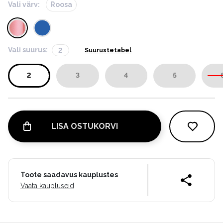
Vali värv:
Roosa
Vali suurus:
2
Suurustetabel
2
3
4
5
LISA OSTUKORVI
Toote saadavus kauplustes
Vaata kaupluseid