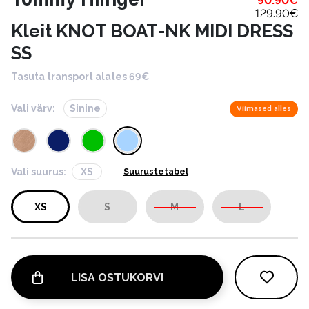
90.90
€
129.90
€
Kleit KNOT BOAT-NK MIDI DRESS
SS
Tasuta transport alates 69€
Vali värv:
Sinine
Viimased alles
Vali suurus:
XS
Suurustetabel
XS
S
M
L
LISA OSTUKORVI