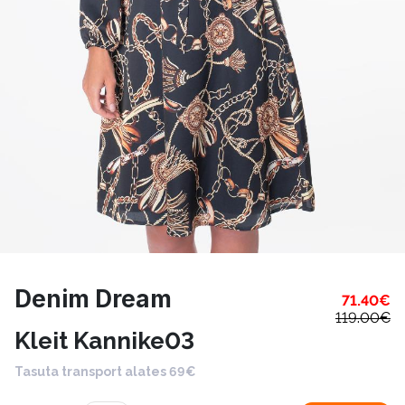
Denim Dream
71.40
€
119.00
€
Kleit Kannike03
Tasuta transport alates 69€