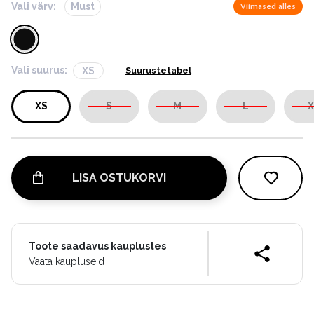
Vali värv:
Must
Viimased alles
Vali suurus:
XS
Suurustetabel
XS
S
M
L
X
LISA OSTUKORVI
Toote saadavus kauplustes
Vaata kaupluseid