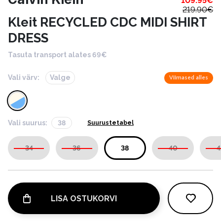
109.95
€
219.90
€
Kleit RECYCLED CDC MIDI SHIRT
DRESS
Tasuta transport alates 69€
Vali värv:
Valge
Viimased alles
Vali suurus:
38
Suurustetabel
34
36
38
40
4
LISA OSTUKORVI