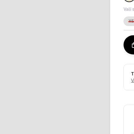
Vali 
X
T
V