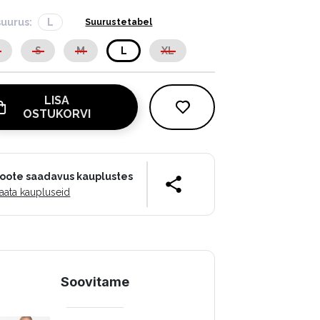
suurus:
L
Suurustetabel
S
S
M
L
XL
LISA
OSTUKORVI
oote saadavus kauplustes
aata kaupluseid
Soovitame