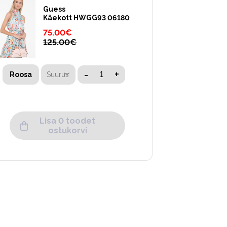
Guess
Käekott HWGG93 06180
75.00
€
125.00
€
-
+
Suurus
Roosa
Lisa 0 toodet
ostukorvi