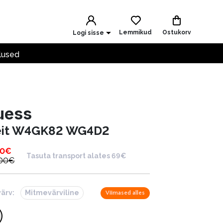
Lemmikud
Ostukorv
Logi sisse
lused
uess
eit W4GK82 WG4D2
00
€
Tasuta transport alates 69€
.00
€
värv:
Mitmevärviline
Viimased alles