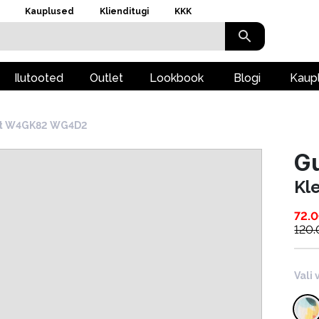
Kauplused
Klienditugi
KKK
Ilutooted
Outlet
Lookbook
Blogi
Kaup
it W4GK82 WG4D2
G
Kl
72.
120
Vali 