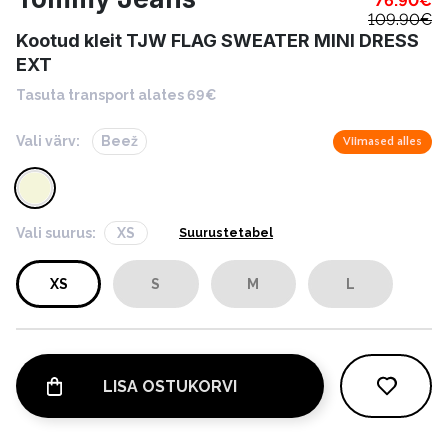
76.90
€
109.90
€
Kootud kleit TJW FLAG SWEATER MINI DRESS
EXT
Tasuta transport alates 69€
Vali värv:
Beež
Viimased alles
Vali suurus:
XS
Suurustetabel
XS
S
M
L
LISA OSTUKORVI