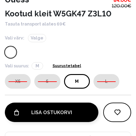
84.00
€
120.00
€
Kootud kleit W5GK47 Z3L10
Tasuta transport alates 69€
Vali värv:
Valge
Vali suurus:
M
Suurustetabel
XS
S
M
L
LISA OSTUKORVI