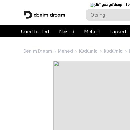
ET
Tarneinfo
Uued tooted
Naised
Mehed
Lapsed
Denim Dream
›
Mehed
›
Kudumid
›
Kudumid
›