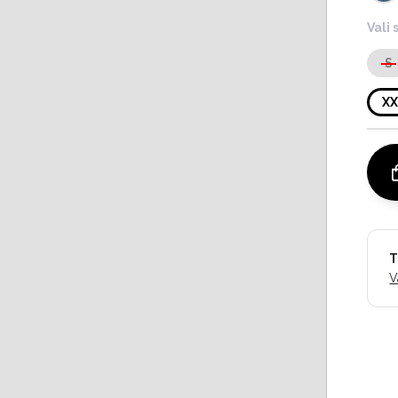
Vali 
S
X
T
V