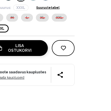
suurus:
XXXL
Suurustetabel
M
L
XL
XXL
XXL
LISA
OSTUKORVI
oote saadavus kauplustes
aata kaupluseid