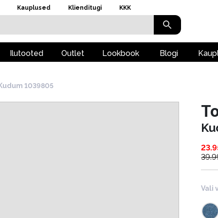
Kauplused
Klienditugi
KKK
Ilutooted
Outlet
Lookbook
Blogi
Kaup
Kudum 1039805
To
Ku
23.9
39.9
Vali 