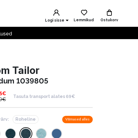
Lemmikud
Ostukorv
Logi sisse
lused
m Tailor
dum 1039805
5
€
Tasuta transport alates 69€
9
€
värv:
Roheline
Viimased alles