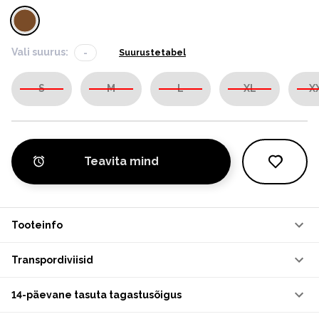
Vali suurus:
-
Suurustetabel
S
M
L
XL
X
Teavita mind
Tooteinfo
Transpordiviisid
14-päevane tasuta tagastusõigus