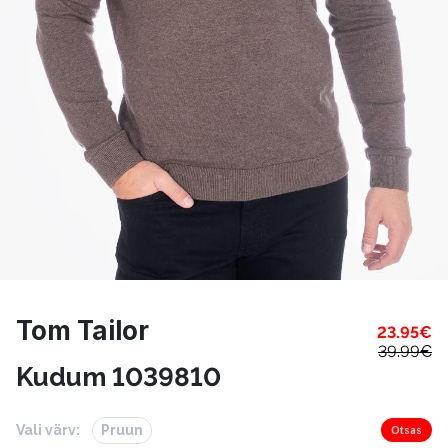
Tom Tailor
23.95
€
39.99
€
Kudum 1039810
Vali värv:
Pruun
Otsas