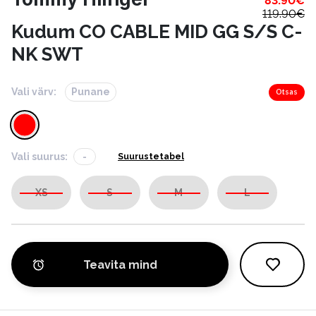
83.90
€
119.90
€
Kudum CO CABLE MID GG S/S C-
NK SWT
Vali värv:
Punane
Otsas
Vali suurus:
-
Suurustetabel
XS
S
M
L
Teavita mind