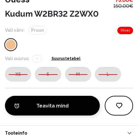
75.00
€
150.00
€
Kudum W2BR32 Z2WX0
Vali värv:
Pruun
Otsas
Vali suurus:
-
Suurustetabel
XS
S
M
L
Teavita mind
Tooteinfo