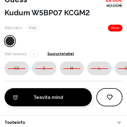
28.00
€
40.00
€
Kudum W5BP07 KCGM2
Vali värv:
Hall
Otsas
Vali suurus:
-
Suurustetabel
XS
S
M
L
X
Teavita mind
Tooteinfo