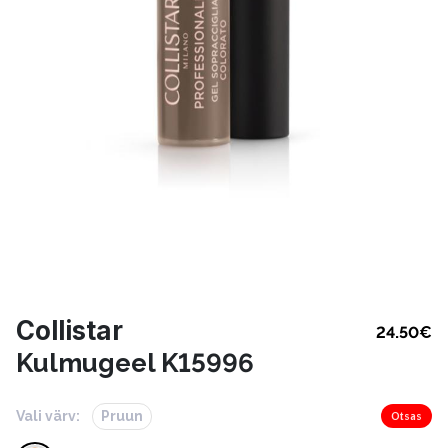
Collistar
24.50
€
Kulmugeel K15996
Vali värv:
Pruun
Otsas