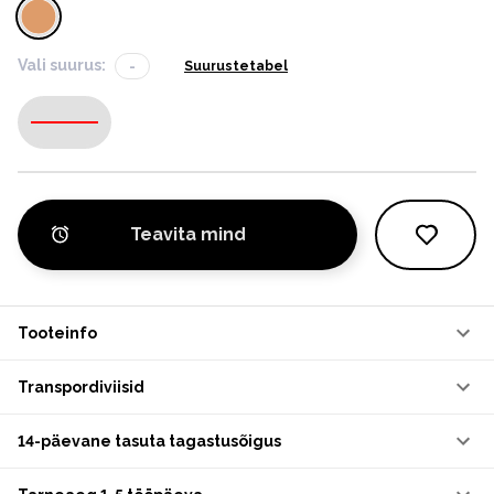
Vali suurus:
-
Suurustetabel
-
Teavita mind
Tooteinfo
Transpordiviisid
14-päevane tasuta tagastusõigus