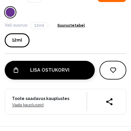
Vali suurus:
12ml
Suurustetabel
12ml
LISA OSTUKORVI
Toote saadavus kauplustes
Vaata kaupluseid