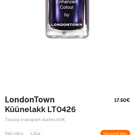
LondonTown
17.50
€
Küünelakk LT0426
Tasuta transport alates 69€
Vali värv:
Lilla
Viimased alles