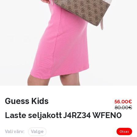
Guess Kids
56.00
€
80.00
€
Laste seljakott J4RZ34 WFEN0
Vali värv:
Valge
Otsas