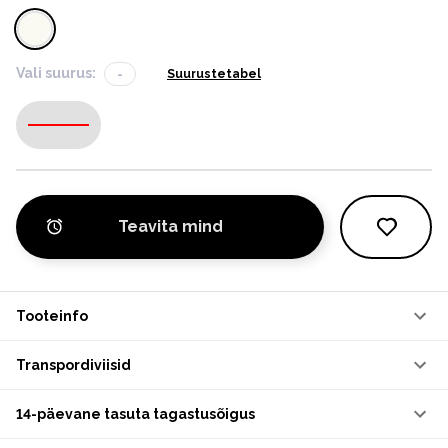
Vali suurus:
-
Suurustetabel
-
Teavita mind
Tooteinfo
Transpordiviisid
14-päevane tasuta tagastusõigus